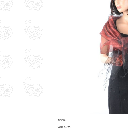
zoom
voir aussi :