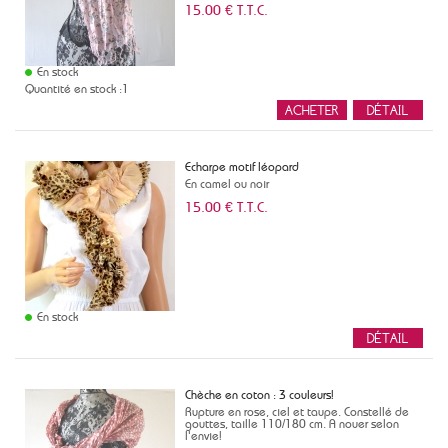
15
.00
€
T.T.C.
En stock
Quantité en stock :1
Echarpe motif léopard
En camel ou noir
15
.00
€
T.T.C.
En stock
Chèche en coton : 3 couleurs!
Rupture en rose, ciel et taupe. Constellé de
gouttes, taille 110/180 cm. A nouer selon
l'envie!