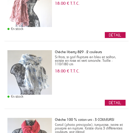
18
.00
€
T.T.C.
En stock
Chèche liberty 829 : 2 couleurs
Si frais, si gai! Rupture en bleu et safran,
existe en rose et vert amande. Taille :
110/180 cm
18
.00
€
T.T.C.
En stock
Chèche 100 % coton uni - 3 COULEURS!
Corail (photo principale), turquoise, ivoire et
pourpre en rupture. Existe dans 3 différentes
couleurs, voir détail