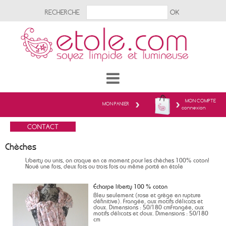
RECHERCHE
MON COMPTE
MON PANIER
connexion
Chèches
Liberty ou unis, on craque en ce moment pour les chèches 100% coton!
Noué une fois, deux fois ou trois fois ou même porté en étole
Écharpe liberty 100 % coton
Bleu seulement (rose et grège en rupture
définitive). Frangée, aux motifs délicats et
doux. Dimensions : 50/180 cmFrangée, aux
motifs délicats et doux. Dimensions : 50/180
cm