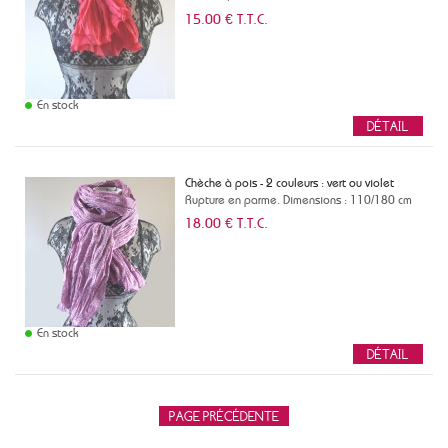
15
.00
€
T.T.C.
En stock
Chèche à pois - 2 couleurs : vert ou violet
Rupture en parme. Dimensions : 110/180 cm
18
.00
€
T.T.C.
En stock