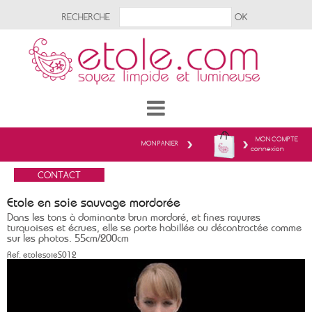
RECHERCHE
MON COMPTE
MON PANIER
connexion
Etole en soie sauvage mordorée
Dans les tons à dominante brun mordoré, et fines rayures
turquoises et écrues, elle se porte habillée ou décontractée comme
sur les photos. 55cm/200cm
Ref.
etolesoieS012