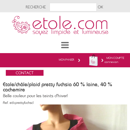
RECHERCHE
MON COMPTE
MON PANIER
connexion
Etole/châle/plaid pretty fuchsia 60 % laine, 40 %
cachemire
Belle couleur pour les teints d'hiver!
Ref.
etlcprettyfuchscl