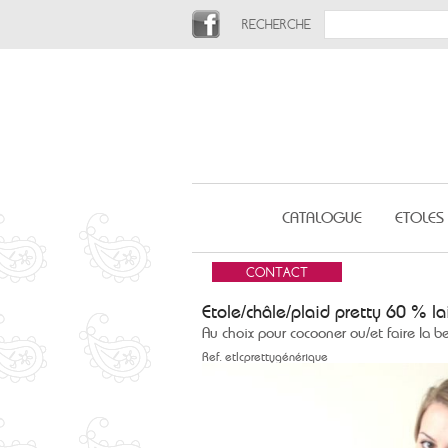
RECHERCHE
CATALOGUE
ETOLES
Etole/châle/plaid pretty 60 % l
Au choix pour cocooner ou/et faire la be
Ref.
etlcprettygénérique