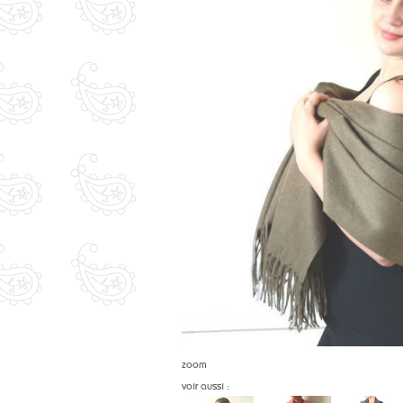
zoom
voir aussi :