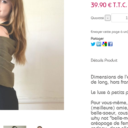
39
.90
€
T.T.C.
Quantité
Envoyer cette page à un
Partager
Détails Produit
Dimensions de l'
de long, hors fr
Le luxe à petits p
Pour vous-même, 
(meilleure) amie
belle-soeur, cou
why not "belle-mè
aréopage de fem