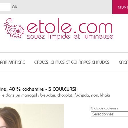
MON 
 PAR MATIÈRE
ETOLES, CHÂLES ET ÉCHARPES CHAUDES
CRÉA
aine, 40 % cachemire - 5 COULEURS!
lle dans un mariage! : bleuclair, chocolat, fuchscla, noir, khaki
Choix de couleurs :