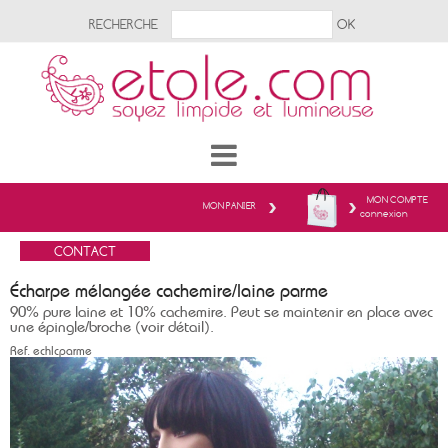
RECHERCHE
MON COMPTE
MON PANIER
connexion
Écharpe mélangée cachemire/laine parme
90% pure laine et 10% cachemire. Peut se maintenir en place avec
une épingle/broche (voir détail).
Ref.
echlcparme