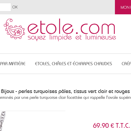
MON 
 PAR MATIÈRE
ETOLES, CHÂLES ET ÉCHARPES CHAUDES
CRÉA
Bijoux - perles turquoises pâles, tissus vert clair et rouges
minés par une perle turquoise clair facettée qui rappelle l'ovale supérie
69
.90
€
T.T.C.