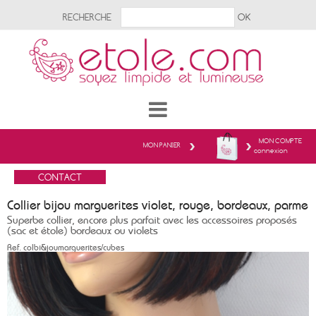
RECHERCHE
MON COMPTE
MON PANIER
connexion
Collier bijou marguerites violet, rouge, bordeaux, parme
Superbe collier, encore plus parfait avec les accessoires proposés
(sac et étole) bordeaux ou violets
Ref.
colbi&joumarguerites/cubes