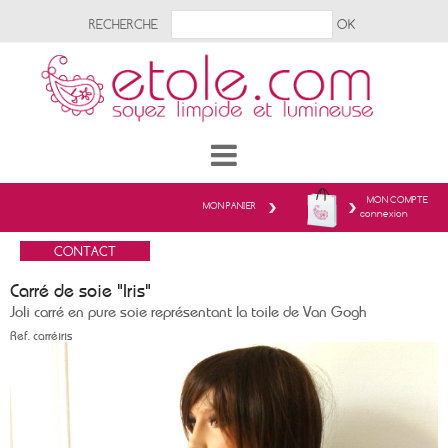
RECHERCHE
MON COMPTE
MON PANIER
connexion
Carré de soie "Iris"
Joli carré en pure soie représentant la toile de Van Gogh
Ref.
carréiris