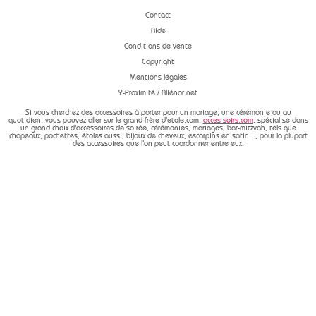
Contact
Aide
Conditions de vente
Copyright
Mentions légales
Y-Proximité / Aliénor.net
Si vous cherchez des accessoires à porter pour un mariage, une cérémonie ou au
quotidien, vous pouvez aller sur le grand-frère d'etole.com,
acces-soirs.com
, spécialisé dans
un grand choix d'accessoires de soirée, cérémonies, mariages, bar-mitzvah, tels que
chapeaux, pochettes, étoles aussi, bijoux de cheveux, escarpins en satin..., pour la plupart
des accessoires que l'on peut coordonner entre eux.