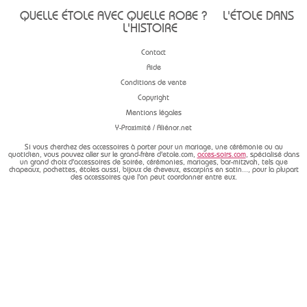
QUELLE ÉTOLE AVEC QUELLE ROBE ?
L'ÉTOLE DANS
L'HISTOIRE
Contact
Aide
Conditions de vente
Copyright
Mentions légales
Y-Proximité / Aliénor.net
Si vous cherchez des accessoires à porter pour un mariage, une cérémonie ou au
quotidien, vous pouvez aller sur le grand-frère d'etole.com,
acces-soirs.com
, spécialisé dans
un grand choix d'accessoires de soirée, cérémonies, mariages, bar-mitzvah, tels que
chapeaux, pochettes, étoles aussi, bijoux de cheveux, escarpins en satin..., pour la plupart
des accessoires que l'on peut coordonner entre eux.