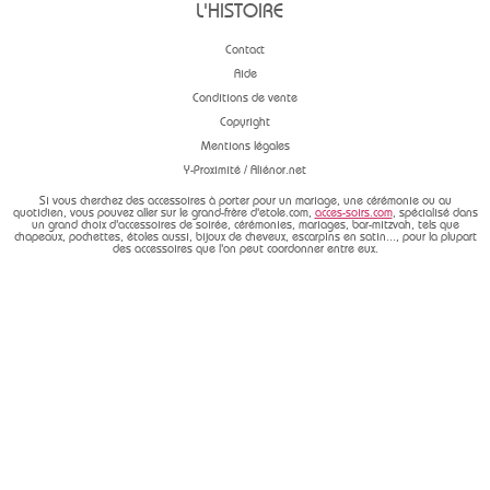
L'HISTOIRE
Contact
Aide
Conditions de vente
Copyright
Mentions légales
Y-Proximité / Aliénor.net
Si vous cherchez des accessoires à porter pour un mariage, une cérémonie ou au
quotidien, vous pouvez aller sur le grand-frère d'etole.com,
acces-soirs.com
, spécialisé dans
un grand choix d'accessoires de soirée, cérémonies, mariages, bar-mitzvah, tels que
chapeaux, pochettes, étoles aussi, bijoux de cheveux, escarpins en satin..., pour la plupart
des accessoires que l'on peut coordonner entre eux.